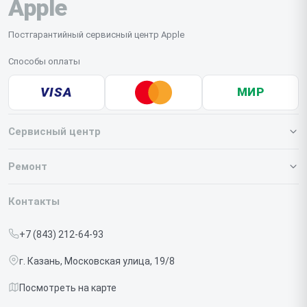
Apple
Постгарантийный сервисный центр Apple
Способы оплаты
VISA
МИР
Сервисный центр
О нашем сервисе
Ремонт
Гарантия
Iphone
Контакты
Прайс-лист
MacBook
+7 (843) 212-64-93
Срочный ремонт
Ipad
г. Казань, Московская улица, 19/8
Доставка и способы оплаты
iMac
Посмотреть на карте
Диагностика
Watch