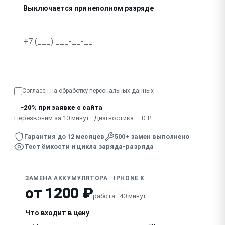
Выключается при неполном разряде
Не заряжается совсем
Сильно греется при зарядке или использовании
Узнать точную стоимость
Согласен на обработку
персональных данных
−20% при заявке с сайта
Перезвоним за 10 минут · Диагностика — 0 ₽
Гарантия до 12 месяцев
500+ замен выполнено
Тест ёмкости и цикла заряда-разряда
ЗАМЕНА АККУМУЛЯТОРА · IPHONE X
от 1200 ₽
работа · 40 минут
Что входит в цену