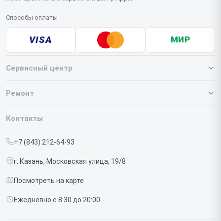
Способы оплаты
VISA
МИР
Сервисный центр
О нашем сервисе
Ремонт
Гарантия
Iphone
Контакты
Прайс-лист
MacBook
+7 (843) 212-64-93
Срочный ремонт
Ipad
г. Казань, Московская улица, 19/8
Доставка и способы оплаты
iMac
Посмотреть на карте
Диагностика
Watch
Ежедневно с 8:30 до 20:00
Контакты
AirPods