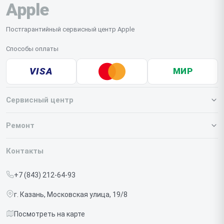
Apple
Постгарантийный сервисный центр Apple
Способы оплаты
VISA
МИР
Сервисный центр
О нашем сервисе
Ремонт
Гарантия
Iphone
Контакты
Прайс-лист
MacBook
+7 (843) 212-64-93
Срочный ремонт
Ipad
г. Казань, Московская улица, 19/8
Доставка и способы оплаты
iMac
Посмотреть на карте
Диагностика