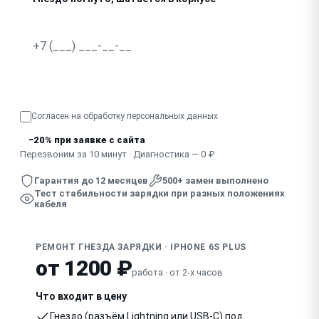
В гнездо попала жидкость, зарядка нестабильна
Узнать точную стоимость
Согласен на обработку
персональных данных
−20% при заявке с сайта
Перезвоним за 10 минут · Диагностика — 0 ₽
Гарантия до 12 месяцев
500+ замен выполнено
Тест стабильности зарядки при разных положениях
кабеля
РЕМОНТ ГНЕЗДА ЗАРЯДКИ · IPHONE 6S PLUS
от 1200 ₽
работа · от 2-х часов
Что входит в цену
Гнездо (разъём Lightning или USB-C) под