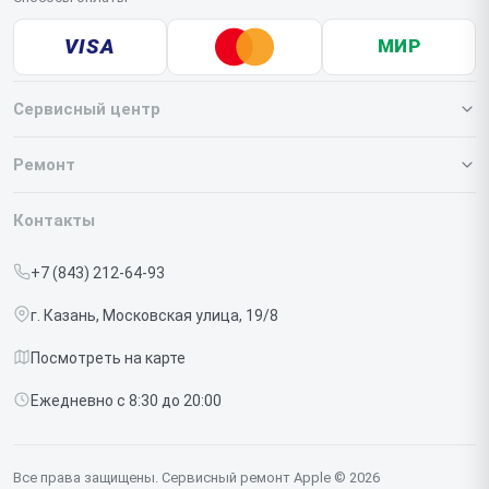
VISA
МИР
Сервисный центр
О нашем сервисе
Ремонт
Гарантия
Iphone
Контакты
Прайс-лист
MacBook
+7 (843) 212-64-93
Срочный ремонт
Ipad
г. Казань, Московская улица, 19/8
Доставка и способы оплаты
iMac
Посмотреть на карте
Диагностика
Watch
Ежедневно с 8:30 до 20:00
Контакты
AirPods
Mac
Все права защищены. Сервисный ремонт Apple © 2026