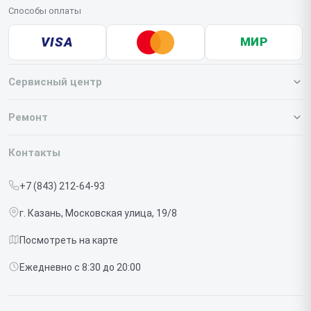
Способы оплаты
VISA
МИР
Сервисный центр
О нашем сервисе
Ремонт
Гарантия
Iphone
Контакты
Прайс-лист
MacBook
+7 (843) 212-64-93
Срочный ремонт
Ipad
г. Казань, Московская улица, 19/8
Доставка и способы оплаты
iMac
Посмотреть на карте
Диагностика
Watch
Ежедневно с 8:30 до 20:00
Контакты
AirPods
Mac