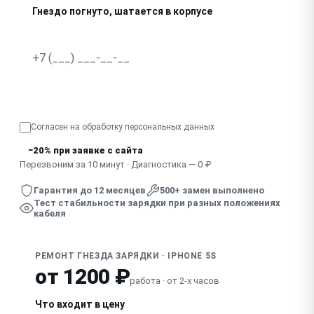
Гнездо погнуто, шатается в корпусе
В гнездо попала жидкость, зарядка нестабильна
Узнать точную стоимость
Согласен на обработку
персональных данных
−20% при заявке с сайта
Перезвоним за 10 минут · Диагностика — 0 ₽
Гарантия до 12 месяцев
500+ замен выполнено
Тест стабильности зарядки при разных положениях
кабеля
РЕМОНТ ГНЕЗДА ЗАРЯДКИ · IPHONE 5S
от 1200 ₽
работа · от 2-х часов
Что входит в цену