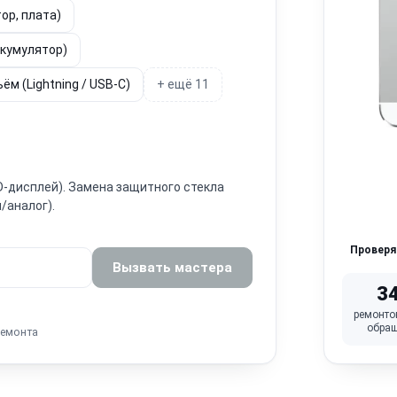
ор, плата)
ккумулятор)
ём (Lightning / USB-C)
+ ещё 11
ED-дисплей). Замена защитного стекла
/аналог).
Провер
Вызвать мастера
3
ремонто
обра
ремонта