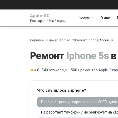
Apple-SC
Услуги
О нас
Постгарантийный сервис
Сервисный центр Apple-SC
/
Ремонт iphone
/
Apple 5s
Ремонт
Iphone 5s
в
4.8 · 540 отзывов
1 500+ ремонтов Apple
га
Что случилось с iphone?
Разбит / треснул экран (стекло, OLED-дисп
Не работает тачскрин / не реагирует на ка