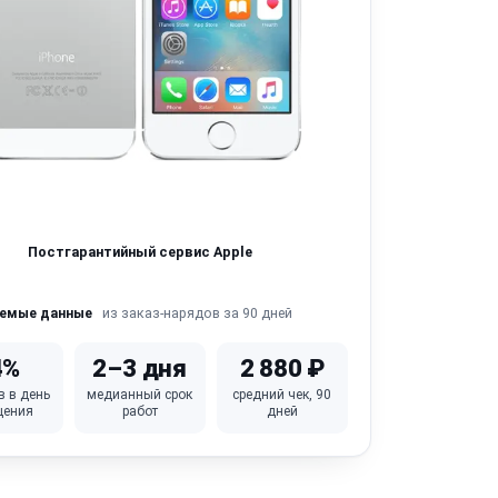
Постгарантийный сервис Apple
из заказ-нарядов за 90 дней
яемые данные
4%
2–3 дня
2 880 ₽
в в день
медианный срок
средний чек, 90
щения
работ
дней