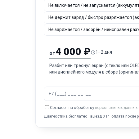
Не включается / не запускается (аккумулят
Не держит заряд / быстро разряжается (а
Не заряжается / засорён / неисправен разъ
4 000 ₽
1–2 дня
от
Разбит или треснул экран (стекло или OL
или дисплейного модуля в сборе (оригинал
Согласен на обработку
персональных данных
Диагностика бесплатно · выезд 0 ₽ · оплата после 