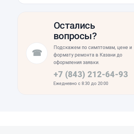
потеряли эластичность, чтобы вернуть вл
После установки компонента может потр
официальный софт для синхронизации все
Остались
убедиться, что Face ID корректно считыва
вопросы?
бесконтактной оплаты работают без ошиб
Подскажем по симптомам, цене и
☎
формату ремонта в Казани до
оформления заявки.
+7 (843) 212-64-93
Ежедневно с 8:30 до 20:00