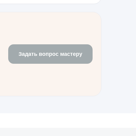
агозащиту на исходный уровень.
ебоваться прошивка через
х модулей безопасности. Важно
ет лицо, а модуль NFC и система
ок в настройках системы.
Задать вопрос мастеру