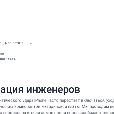
Узнать точную стоимость
 · Диагностика — 0 ₽
ено
вки платы
кация инженеров
итического удара iPhone часто перестает включаться, ухо
ических компонентов материнской платы. Мы проводим ко
ы процессора и, если ремонт цепи нецелесообразен, выпо