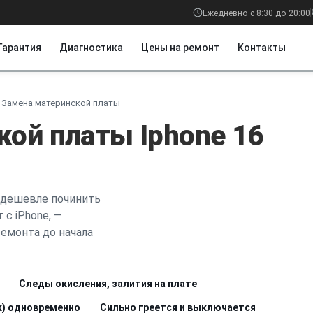
Ежедневно с 8:30 до 20:00
Гарантия
Диагностика
Цены на ремонт
Контакты
Замена материнской платы
кой платы Iphone 16
 дешевле починить
 с iPhone, —
емонта до начала
Следы окисления, залития на плате
ук) одновременно
Сильно греется и выключается