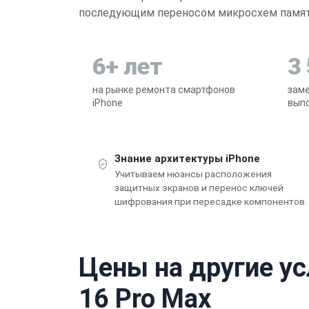
последующим переносом микросхем памяти
6+ лет
3
на рынке ремонта смартфонов
заме
iPhone
выпо
Знание архитектуры iPhone
Учитываем нюансы расположения
защитных экранов и перенос ключей
шифрования при пересадке компонентов.
Цены на другие ус
16 Pro Max