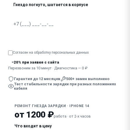
Гнездо погнуто, шатается в корпусе
В гнездо попала жидкость, зарядка нестабильна
Узнать точную стоимость
Согласен на обработку
персональных данных
−20% при заявке с сайта
Перезвоним за 10 минут · Диагностика — 0 ₽
Гарантия до 12 месяцев
500+ замен выполнено
Тест стабильности зарядки при разных положениях
кабеля
РЕМОНТ ГНЕЗДА ЗАРЯДКИ · IPHONE 14
от 1200 ₽
работа · от 2-х часов
Что входит в цену