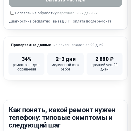
Собеседник не слышит / не работает микрофон
Согласен на обработку
персональных данных
Диагностика бесплатно · выезд 0 ₽ · оплата после ремонта
Попадание воды / окисление (несмотря на IP-
защиту)
Не работает Wi-Fi / Bluetooth / сотовая связь
из заказ-нарядов за 90 дней
Проверяемые данные
iOS глюки / зависание / петля активации /
блокировка iCloud
34%
2–3 дня
2 880 ₽
ремонтов в день
медианный срок
средний чек, 90
Не работает кнопка питания / громкости /
обращения
работ
дней
беззвучный режим
Неисправна материнская плата (требует
микропайки)
Как понять, какой ремонт нужен
телефону: типовые симптомы и
следующий шаг