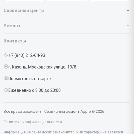
Сервисный центр
О нашем сервисе
Ремонт
Гарантия
Iphone
Контакты
Прайс-лист
MacBook
+7 (843) 212-64-93
Срочный ремонт
Ipad
г. Казань, Московская улица, 19/8
Доставка и способы оплаты
iMac
Посмотреть на карте
Диагностика
Watch
Ежедневно с 8:30 до 20:00
Контакты
AirPods
Mac
Все права защищены. Сервисный ремонт Apple © 2026
Studio Display
Политика конфиденциальности
Vision Pro
Информация на сайте носит ознакомительный характер и не является