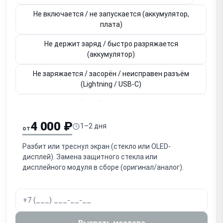
Не включается / не запускается (аккумулятор,
плата)
Не держит заряд / быстро разряжается
(аккумулятор)
Не заряжается / засорён / неисправен разъём
(Lightning / USB-C)
Не работает Face ID (инфракрасный модуль,
привязан к плате)
4 000 ₽
1–2 дня
от
Не работает Touch ID / кнопка Home (привязана к
плате)
Разбит или треснул экран (стекло или OLED-
дисплей). Замена защитного стекла или
Не работает основная / фронтальная камера
дисплейного модуля в сборе (оригинал/аналог).
Нет звука / не работает разговорный динамик
(слуховой)
Нет громкого звука / не работает громкоговоритель
Вызвать мастера
(speaker)