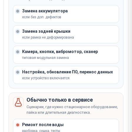
Ремонт модуля GPS/GLONASS/Galileo
Не уверены, что сломалось? Мастер определит на
от 2 000 ₽
Ремонт GPS-модуля
Не уверены, что сломалось? Мастер определит на
месте
Замена аккумулятора
месте
от 2 часов
Записаться
если без доп. дефектов
Записаться
от 3 500 ₽
Не уверены, что сломалось? Мастер определит на
Замена задней крышки
месте
если рамка не деформирована
Записаться
Не уверены, что сломалось? Мастер определит на
месте
Камера, кнопки, вибромотор, сканер
типовая модульная замена
Записаться
Настройка, обновление ПО, перенос данных
если устройство включается
Обычно только в сервисе
Сценарии, где нужно стационарное оборудование,
пайка или длительная диагностика.
Ремонт после воды
разборка, сушка, тесты