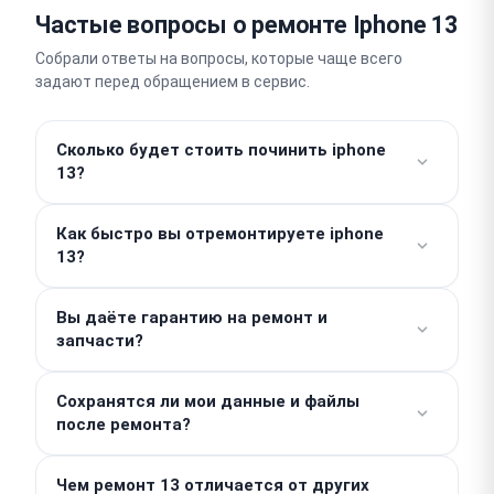
Частые вопросы о ремонте Iphone 13
Собрали ответы на вопросы, которые чаще всего
задают перед обращением в сервис.
Сколько будет стоить починить iphone
13?
Работы от 490 ₽. Стоимость деталей
Как быстро вы отремонтируете iphone
рассчитывается отдельно, поэтому итоговая цена
13?
зависит от конкретной поломки. Точную сумму
назовут мастера после бесплатной диагностики,
Простые услуги вроде замены аккумулятора мы
никаких скрытых доплат у нас нет.
Вы даёте гарантию на ремонт и
выполняем в день обращения за один или два
запчасти?
часа. Сложный платовый ремонт требует больше
времени и занимает 2–3 дня.
Мы предоставляем гарантию до 1 года на
Сохранятся ли мои данные и файлы
выполненные работы и установленные детали.
после ремонта?
Чтобы воспользоваться ею, вам достаточно
предъявить выданный после обслуживания заказ-
Ваши данные остаются на устройстве, так как мы
наряд или чек.
Чем ремонт 13 отличается от других
не проводим их удаление без необходимости. Тем