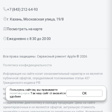
Прайс-лист
MacBook
+7 (843) 212-64-93
Срочный ремонт
Ipad
г. Казань, Московская улица, 19/8
Доставка и способы оплаты
iMac
Посмотреть на карте
Диагностика
Watch
Ежедневно с 8:30 до 20:00
Контакты
AirPods
Mac
Все права защищены. Сервисный ремонт Apple © 2026
Studio Display
Политика конфиденциальности
Vision Pro
Информация на сайте носит ознакомительный характер и не является
публичной офертой, определяемой положениями статьи 437
Гражданского кодекса РФ.
Мы специализируемся на обслуживании и ремонте техники Apple, но не
Пользуясь сайтом, вы принимаете
ОК
политику куки
. Так наш сайт становится
являемся их официальным представителем. Предоставляем
удобнее
профессиональные услуги после истечения гарантии, а также
осуществляем диагностику и наладку продукции. Цены на сайте
ориентировочные и не являются офертой, актуальную стоимость
узнавайте у наших специалистов по телефонам на сайте. Упомянутый