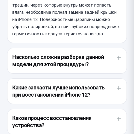
трещин, через которые внутрь может попасть
влага, необходима полная замена задней крышки
на iPhone 12. Поверхностные царапины можно
убрать полировкой, но при глубоких повреждениях
герметичность корпуса теряется навсегда.
Насколько сложна разборка данной
модели для этой процедуры?
Устройство имеет плотную компоновку, поэтому
для доступа к тыльной части мастеру приходится
Какие запчасти лучше использовать
демонтировать дисплейный модуль и внутренние
при восстановлении iPhone 12?
компоненты. Важно аккуратно отсоединить все
шлейфы, чтобы не повредить датчики и камеру во
Рекомендуется устанавливать оригинальные
время демонтажа разбитого стекла.
детали или качественные аналоги с
Каков процесс восстановления
предустановленным заводским клеем.
устройства?
Использование низкосортных запчастей может