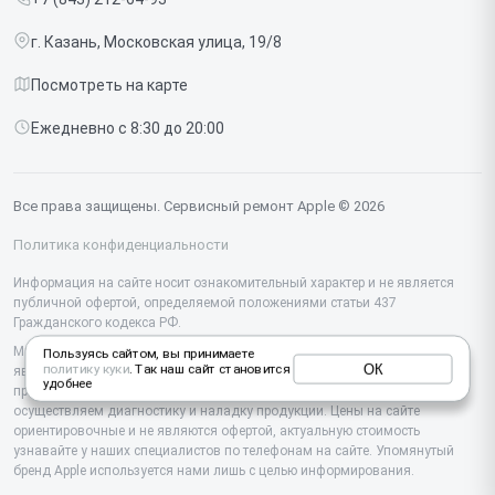
Срочный ремонт
Ipad
г. Казань, Московская улица, 19/8
Доставка и способы оплаты
iMac
Посмотреть на карте
Диагностика
Watch
Ежедневно с 8:30 до 20:00
Контакты
AirPods
Mac
Все права защищены. Сервисный ремонт Apple © 2026
Studio Display
Политика конфиденциальности
Vision Pro
Информация на сайте носит ознакомительный характер и не является
публичной офертой, определяемой положениями статьи 437
Гражданского кодекса РФ.
Мы специализируемся на обслуживании и ремонте техники Apple, но не
Пользуясь сайтом, вы принимаете
ОК
политику куки
. Так наш сайт становится
являемся их официальным представителем. Предоставляем
удобнее
профессиональные услуги после истечения гарантии, а также
осуществляем диагностику и наладку продукции. Цены на сайте
ориентировочные и не являются офертой, актуальную стоимость
узнавайте у наших специалистов по телефонам на сайте. Упомянутый
бренд Apple используется нами лишь с целью информирования.