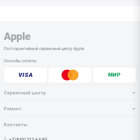
Apple
Постгарантийный сервисный центр Apple
Способы оплаты
VISA
МИР
Сервисный центр
О нашем сервисе
Ремонт
Гарантия
Iphone
Контакты
Прайс-лист
MacBook
+7 (843) 212-64-93