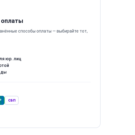
 оплаты
анённые способы оплаты — выбирайте тот,
ля юр. лиц
ртой
оды
Р
СБП