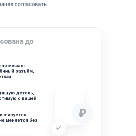
ранее согласовать
сована до
нно мешает
ённый разъём,
отказ
дящую деталь,
стимую с вашей
₽
иксируется
не меняется без