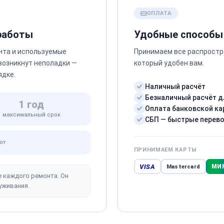
ОПЛАТА
 работы
Удобные способы
нта и используемые
Принимаем все распростр
 возникнут неполадки —
который удобен вам.
ядке.
Наличный расчёт
Безналичный расчёт д
1 год
Оплата банковской ка
максимальный срок
СБП — быстрые перев
от
ПРИНИМАЕМ КАРТЫ
VISA
МИ
Mastercard
е каждого ремонта. Он
уживания.