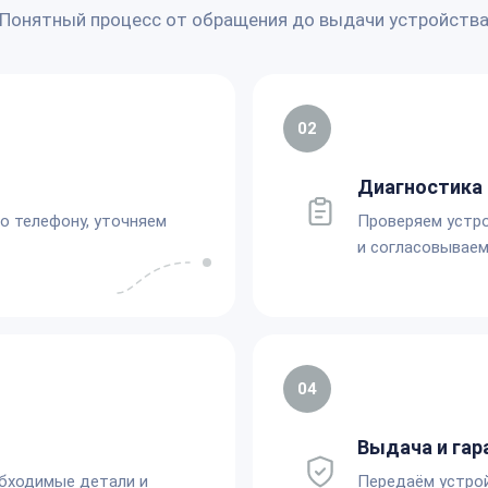
Понятный процесс от обращения до выдачи устройств
02
Диагностика 
по телефону, уточняем
Проверяем устро
и согласовываем
04
Выдача и гар
обходимые детали и
Передаём устро