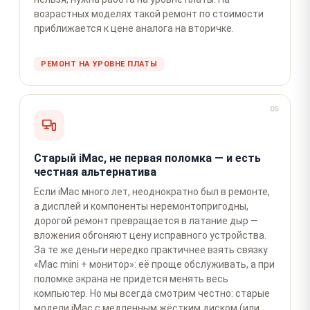
возрастных моделях такой ремонт по стоимости
приближается к цене аналога на вторичке.
РЕМОНТ НА УРОВНЕ ПЛАТЫ
05
Старый iMac, не первая поломка — и есть
честная альтернатива
Если iMac много лет, неоднократно был в ремонте,
а дисплей и компоненты неремонтопригодны,
дорогой ремонт превращается в латание дыр —
вложения обгоняют цену исправного устройства.
За те же деньги нередко практичнее взять связку
«Mac mini + монитор»: её проще обслуживать, а при
поломке экрана не придётся менять весь
компьютер. Но мы всегда смотрим честно: старые
модели iMac с медленным жёстким диском (или