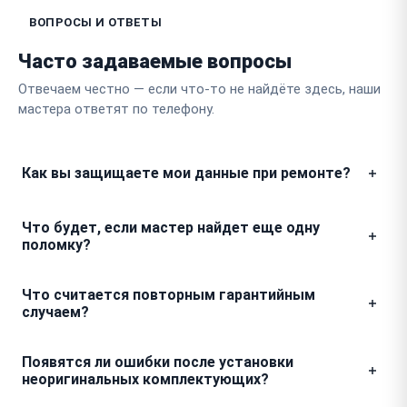
ВОПРОСЫ И ОТВЕТЫ
Часто задаваемые вопросы
Отвечаем честно — если что-то не найдёте здесь, наши
мастера ответят по телефону.
Как вы защищаете мои данные при ремонте?
Ваши файлы остаются неприкосновенными, так как
Что будет, если мастер найдет еще одну
мы не проводим манипуляции с жестким диском без
поломку?
вашего ведома. При необходимости проведения
тестов мы создаем временный профиль
Мы никогда не добавим лишнее в счет без вашего
Что считается повторным гарантийным
пользователя, не затрагивая личные папки, а после
согласия. Если в процессе разборки аймака
случаем?
завершения работ всегда просим вас лично
обнаружится скрытый дефект, инженер
проверить сохранность системы.
обязательно позвонит вам, покажет фото или
Если после замены разъема он снова перестал
Появятся ли ошибки после установки
видео проблемы и озвучит стоимость, после чего
реагировать на кабель или штекер болтается, это
неоригинальных комплектующих?
вы сами решите, нужно ли это чинить сейчас.
стопроцентно наша ответственность. В таком