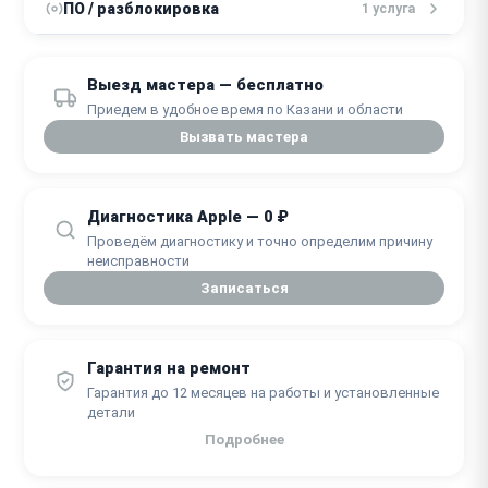
от 2200 ₽
Замена стекла
ПО / разблокировка
1 услуга
2 часа
от 3000 ₽
Ремонт материнской платы
2 часа
от 1500 ₽
Установка системы macOS
30 минут
Выезд мастера — бесплатно
от 3500 ₽
Замена матрицы
от 2 часов
Приедем в удобное время по Казани и области
Замена видеоадаптера
от 1 часа
от 4000 ₽
(видеокарты)
Вызвать мастера
от 1 часа
Диагностика Apple — 0 ₽
Проведём диагностику и точно определим причину
неисправности
Записаться
Гарантия на ремонт
Гарантия до 12 месяцев на работы и установленные
детали
Подробнее