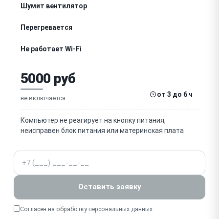
Шумит вентилятор
Перегревается
Не работает Wi-Fi
Нет звука
5000 руб
Не видит жёсткий диск
от 3 до 6 ч
не включается
Тормозит
Компьютер не реагирует на кнопку питания,
неисправен блок питания или материнская плата
Разбит экран
Телефон
Не работает камера
Не работает Bluetooth
Оставить заявку
Не включается подсветка экрана
Согласен на обработку
персональных данных