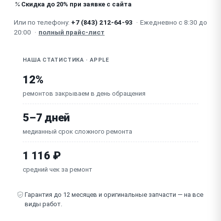
Не работает USB
Скидка до 20% при заявке с сайта
Или по телефону:
+7 (843) 212-64-93
·
Ежедневно с 8:30 до
Не сохраняет дату и время
20:00
·
полный прайс-лист
НАША СТАТИСТИКА · APPLE
12%
ремонтов закрываем в день обращения
5–7 дней
медианный срок сложного ремонта
1 116 ₽
средний чек за ремонт
Гарантия до 12 месяцев и оригинальные запчасти — на все
виды работ.