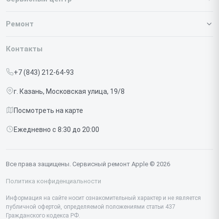
О нашем сервисе
Ремонт
Гарантия
Iphone
Контакты
Прайс-лист
MacBook
+7 (843) 212-64-93
Срочный ремонт
Ipad
г. Казань, Московская улица, 19/8
Доставка и способы оплаты
iMac
Посмотреть на карте
Диагностика
Watch
Ежедневно с 8:30 до 20:00
Контакты
AirPods
Mac
Все права защищены. Сервисный ремонт Apple © 2026
Studio Display
Политика конфиденциальности
Vision Pro
Информация на сайте носит ознакомительный характер и не является
публичной офертой, определяемой положениями статьи 437
Гражданского кодекса РФ.