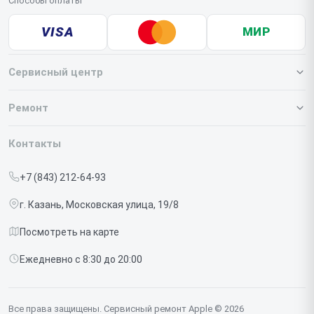
Способы оплаты
VISA
МИР
Сервисный центр
О нашем сервисе
Ремонт
Гарантия
Iphone
Контакты
Прайс-лист
MacBook
+7 (843) 212-64-93
Срочный ремонт
Ipad
г. Казань, Московская улица, 19/8
Доставка и способы оплаты
iMac
Посмотреть на карте
Диагностика
Watch
Ежедневно с 8:30 до 20:00
Контакты
AirPods
Mac
Все права защищены. Сервисный ремонт Apple © 2026